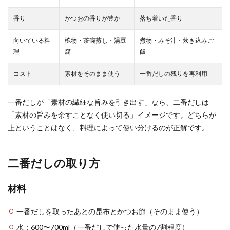
香り
かつおの香りが豊か
落ち着いた香り
向いている料
椀物・茶碗蒸し・湯豆
煮物・みそ汁・炊き込みご
理
腐
飯
コスト
素材をそのまま使う
一番だしの残りを再利用
一番だしが「素材の繊細な旨みを引き出す」なら、二番だしは
「素材の旨みを余すことなく使い切る」イメージです。どちらが
上ということはなく、料理によって使い分けるのが正解です。
二番だしの取り方
材料
一番だしを取ったあとの昆布とかつお節（そのまま使う）
水：600〜700ml（一番だしで使った水量の7割程度）