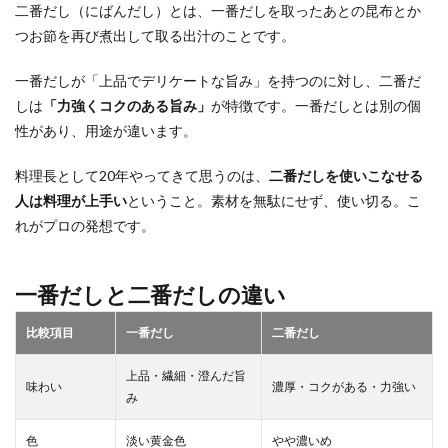
二番だし（にばんだし）とは、一番だしを取ったあとの昆布とか
つお節を再び煮出して取る出汁のことです。
一番だしが「上品でデリケートな旨み」を持つのに対し、二番だ
しは
「力強くコクのある旨み」
が特徴です。一番だしとは別の個
性があり、用途が違います。
料理長として20年やってきて思うのは、
二番だしを使いこなせる
人は料理が上手い
ということ。素材を無駄にせず、使い切る。こ
れがプロの発想です。
一番だしと二番だしの違い
比較項目
一番だし
二番だし
上品・繊細・澄んだ旨
味わい
濃厚・コクがある・力強い
み
色
淡い黄金色
やや濃いめ