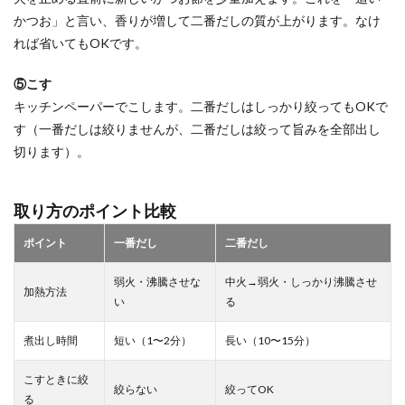
かつお」と言い、香りが増して二番だしの質が上がります。なけ
れば省いてもOKです。
⑤こす
キッチンペーパーでこします。二番だしはしっかり絞ってもOKで
す（一番だしは絞りませんが、二番だしは絞って旨みを全部出し
切ります）。
取り方のポイント比較
ポイント
一番だし
二番だし
弱火・沸騰させな
中火→弱火・しっかり沸騰させ
加熱方法
い
る
煮出し時間
短い（1〜2分）
長い（10〜15分）
こすときに絞
絞らない
絞ってOK
る