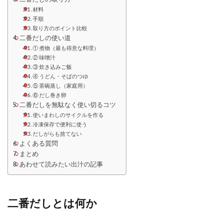
材料
手順
取り方のポイント比較
二番だしの使い道
① 煮物（最も得意な料理）
② 味噌汁
③ 炊き込みご飯
④ うどん・そばのつゆ
⑤ 茶碗蒸し（家庭用）
⑥ だし巻き卵
二番だしを無駄なく使い切るコツ
使いまわしのサイクルを作る
冷凍保存で便利に使う
だしがらも捨てない
よくある質問
まとめ
あわせて読みたい出汁の記事
二番だしとは何か