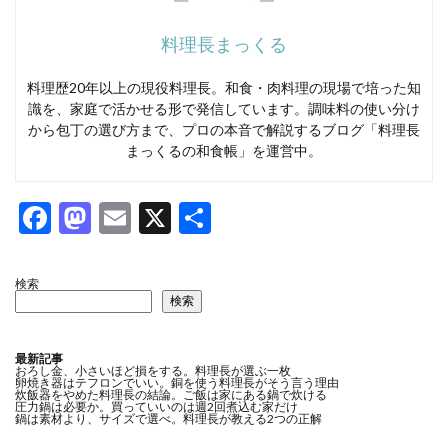
料理長まっくる
料理歴20年以上の現役料理長。和食・肉料理の現場で培った知
識を、家庭で活かせる形で発信しています。調味料の使い分け
から包丁の選び方まで、プロの本音で解説するブログ「料理長
まっくるの和食帳」を運営中。
F
M
E
X
共
ac
as
m
有
e
to
ai
検索
検索
b
d
l
o
o
最新記事
o
n
おろし金、小さいほど損をする。料理長が選ぶ一枚
卵焼き器はテフロンでいい。銅を使う料理長がそう言う理由
炊飯器をやめた料理長の結論。ご飯は家にある鍋で炊ける
k
圧力鍋は必要か。買っていいのは週2回煮込む家だけ
鍋は素材より、サイズで選べ。料理長が教える2つの正解