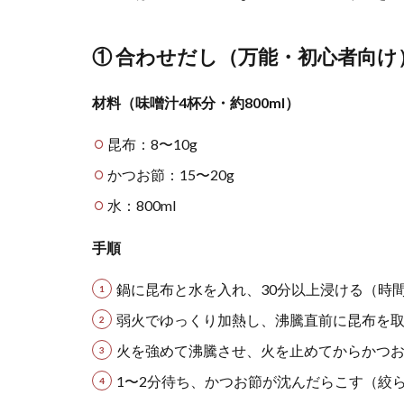
① 合わせだし（万能・初心者向け
材料（味噌汁4杯分・約800ml）
昆布：8〜10g
かつお節：15〜20g
水：800ml
手順
鍋に昆布と水を入れ、30分以上浸ける（時
弱火でゆっくり加熱し、沸騰直前に昆布を
火を強めて沸騰させ、火を止めてからかつ
1〜2分待ち、かつお節が沈んだらこす（絞