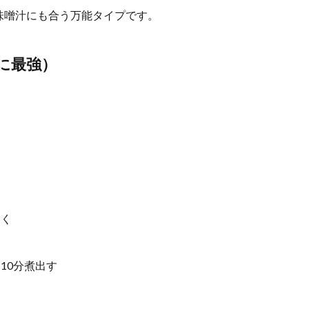
味噌汁にも合う万能タイプです。
に最強）
除く
10分煮出す