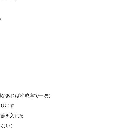
）
間があれば冷蔵庫で一晩）
取り出す
お節を入れる
らない）