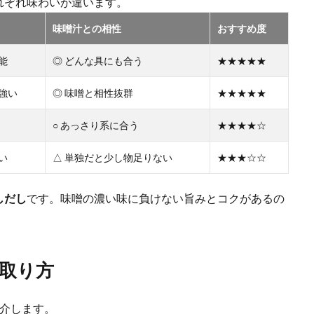
れぞれ味わいが違います。
味噌汁との相性
おすすめ度
能
◎ どんな具にも合う
★★★★★
強い
◎ 味噌と相性抜群
★★★★★
○ あっさり系に合う
★★★★☆
い
△ 単独だと少し物足りない
★★★☆☆
しだし
です。味噌の濃い味に負けない旨みとコクがあるの
取り方
紹介します。