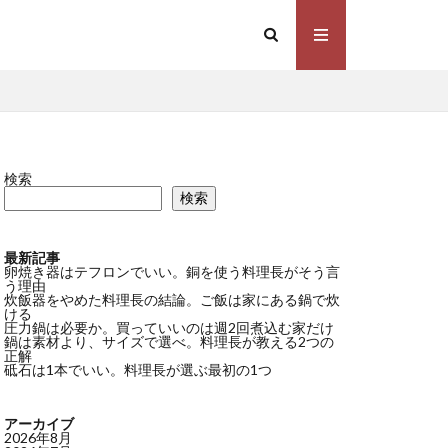
検索
検索
最新記事
卵焼き器はテフロンでいい。銅を使う料理長がそう言
う理由
炊飯器をやめた料理長の結論。ご飯は家にある鍋で炊
ける
圧力鍋は必要か。買っていいのは週2回煮込む家だけ
鍋は素材より、サイズで選べ。料理長が教える2つの
正解
砥石は1本でいい。料理長が選ぶ最初の1つ
アーカイブ
2026年8月