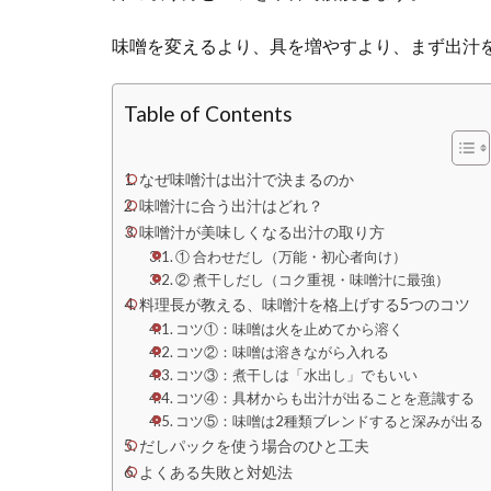
味噌を変えるより、具を増やすより、まず出汁
Table of Contents
なぜ味噌汁は出汁で決まるのか
味噌汁に合う出汁はどれ？
味噌汁が美味しくなる出汁の取り方
① 合わせだし（万能・初心者向け）
② 煮干しだし（コク重視・味噌汁に最強）
料理長が教える、味噌汁を格上げする5つのコツ
コツ①：味噌は火を止めてから溶く
コツ②：味噌は溶きながら入れる
コツ③：煮干しは「水出し」でもいい
コツ④：具材からも出汁が出ることを意識する
コツ⑤：味噌は2種類ブレンドすると深みが出る
だしパックを使う場合のひと工夫
よくある失敗と対処法