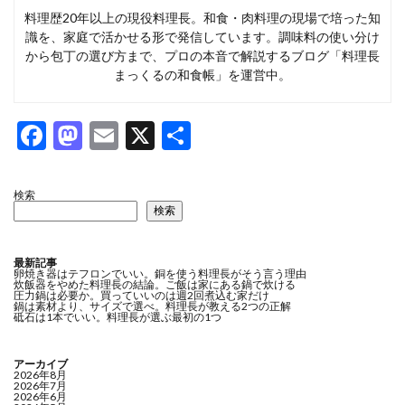
料理歴20年以上の現役料理長。和食・肉料理の現場で培った知
識を、家庭で活かせる形で発信しています。調味料の使い分け
から包丁の選び方まで、プロの本音で解説するブログ「料理長
まっくるの和食帳」を運営中。
F
M
E
X
共
ac
as
m
有
e
to
ai
検索
検索
b
d
l
o
o
最新記事
o
n
卵焼き器はテフロンでいい。銅を使う料理長がそう言う理由
炊飯器をやめた料理長の結論。ご飯は家にある鍋で炊ける
圧力鍋は必要か。買っていいのは週2回煮込む家だけ
k
鍋は素材より、サイズで選べ。料理長が教える2つの正解
砥石は1本でいい。料理長が選ぶ最初の1つ
アーカイブ
2026年8月
2026年7月
2026年6月