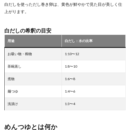
白だしを使っただし巻き卵は、黄色が鮮やかで見た目が美しく仕
上がります。
白だしの希釈の目安
用途
白だし：水の比率
お吸い物・椀物
1:10〜12
茶碗蒸し
1:8〜10
煮物
1:6〜8
麺つゆ
1:4〜6
浅漬け
1:3〜4
めんつゆとは何か