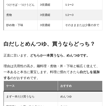
つけそば・つけうどん
3倍濃縮
1:1〜2
煮物
3倍濃縮
1:2〜3
炒め物・下味
3倍濃縮
そのまままたは少量の水で
白だしとめんつゆ、買うならどっち？
正直に言います。
どちらか一本買うなら、めんつゆです。
理由は汎用性の高さ。麺料理・煮物・丼・下味と幅広く使えて、
一本あると本当に重宝します。料理に慣れてきたら
白だしを追加
する
のがおすすめです。
ケース
おすすめ
まず一本だけ買うなら
めんつゆ