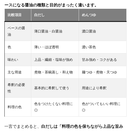
ースになる醤油の種類と目的がまったく違います。
比較項目
白だし
めんつゆ
ベースの醤
薄口醤油・白醤油
濃口醤油
油
色
薄い・ほぼ透明
濃い茶色
味わい
上品・繊細・塩味が強め
甘み強め・コクがある
主な用途
煮物・茶碗蒸し・和え物
麺つゆ・煮物・天つゆ
希釈の必要
基本的に希釈して使う
用途により希釈
性
色をつけたくない料理に
色がついてもいい料理に
料理の色
◎
◎
一言でまとめると、
白だしは「料理の色を保ちながら上品な旨み