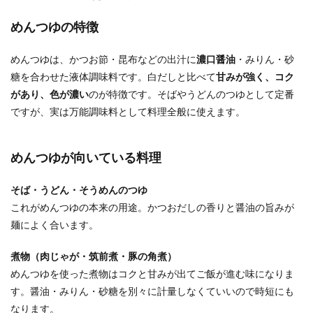
めんつゆの特徴
めんつゆは、かつお節・昆布などの出汁に
濃口醤油
・みりん・砂
糖を合わせた液体調味料です。白だしと比べて
甘みが強く、コク
があり、色が濃い
のが特徴です。そばやうどんのつゆとして定番
ですが、実は万能調味料として料理全般に使えます。
めんつゆが向いている料理
そば・うどん・そうめんのつゆ
これがめんつゆの本来の用途。かつおだしの香りと醤油の旨みが
麺によく合います。
煮物（肉じゃが・筑前煮・豚の角煮）
めんつゆを使った煮物はコクと甘みが出てご飯が進む味になりま
す。醤油・みりん・砂糖を別々に計量しなくていいので時短にも
なります。