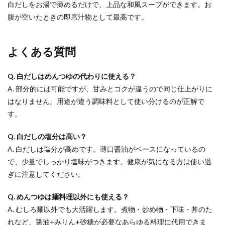
白だしをお湯で薄めるだけで、上品な和風スープができます。お
腹が空いたときの即席汁物として最高です。
よくある質問
Q. 白だしはめんつゆの代わりに使える？
A. 部分的には可能ですが、甘みとコクが違うので同じ仕上がりに
はなりません。用途が違う調味料として使い分けるのが正解で
す。
Q. 白だしの塩分は高い？
A. 白だしは塩分が高めです。薄口醤油がベースになっているの
で、少量でしっかり塩味がつきます。健康が気になる方は使い過
ぎに注意してください。
Q. めんつゆは麺料理以外にも使える？
A. むしろ麺以外でも大活躍します。煮物・炒め物・下味・丼のた
れなど、醤油+みりん+砂糖が必要なあらゆる料理に代用できま