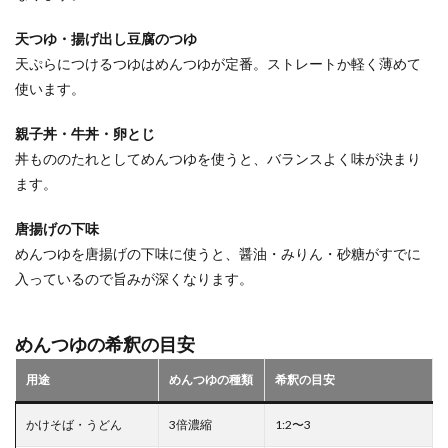
天つゆ・揚げ出し豆腐のつゆ
天ぷらにつけるつゆはめんつゆが定番。ストレートか軽く薄めて
使います。
親子丼・牛丼・卵とじ
丼もののたれとしてめんつゆを使うと、バランスよく味が決まり
ます。
唐揚げの下味
めんつゆを唐揚げの下味に使うと、醤油・みりん・砂糖がすでに
入っているので旨みが深くなります。
めんつゆの希釈の目安
用途
めんつゆの種類
希釈の目安
かけそば・うどん
3倍濃縮
1:2〜3