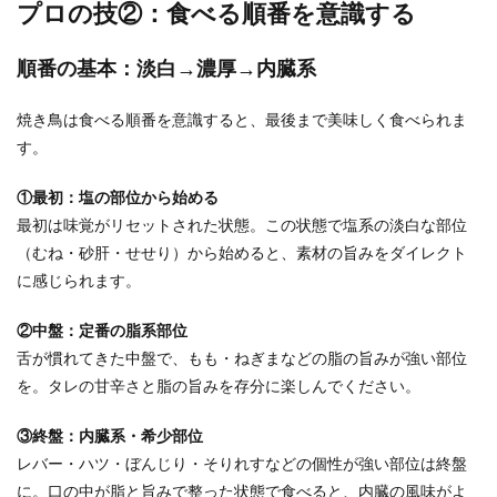
プロの技②：食べる順番を意識する
順番の基本：淡白→濃厚→内臓系
焼き鳥は食べる順番を意識すると、最後まで美味しく食べられま
す。
①最初：塩の部位から始める
最初は味覚がリセットされた状態。この状態で塩系の淡白な部位
（むね・砂肝・せせり）から始めると、素材の旨みをダイレクト
に感じられます。
②中盤：定番の脂系部位
舌が慣れてきた中盤で、もも・ねぎまなどの脂の旨みが強い部位
を。タレの甘辛さと脂の旨みを存分に楽しんでください。
③終盤：内臓系・希少部位
レバー・ハツ・ぼんじり・そりれすなどの個性が強い部位は終盤
に。口の中が脂と旨みで整った状態で食べると、内臓の風味がよ