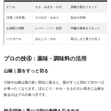
ビール
もも・ねぎま・かわ
炭酸が脂をリセット
冷酒（日本酒）
そりれす・せせり
旨みが共鳴
お湯割り焼酎
レバー・ハツ・砂肝
内臓の風味をリセット
ハイボール
ぼんじり・かわ
香ばしさと香りが合う
プロの技④：薬味・調味料の活用
山椒｜脂をすっと切る
七味や山椒は脂の多い部位に振ると、脂がすっと切れて次の一口
が食べたくなります。ぼんじり・かわ・もものタレ焼きに山椒を
振るのはプロの食べ方です。
柚子胡椒｜香りで別の表情を引き出す