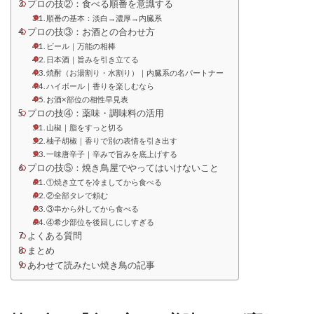
プロの技②：食べる順番を意識する
順番の基本：淡白→濃厚→内臓系
プロの技③：お酒との合わせ方
ビール｜万能の相棒
日本酒｜旨みを引き立てる
焼酎（お湯割り・水割り）｜内臓系の名パートナー
ハイボール｜香りを楽しむなら
お酒×部位の相性早見表
プロの技④：薬味・調味料の活用
山椒｜脂をすっと切る
柚子胡椒｜香りで別の表情を引き出す
一味唐辛子｜辛みで旨みを底上げする
プロの技⑤：焼き鳥屋でやってはいけないこと
①焼き立てを冷ましてから食べる
②全部タレで頼む
③串から外してから食べる
④希少部位を後回しにしすぎる
よくある質問
まとめ
あわせて読みたい焼き鳥の記事