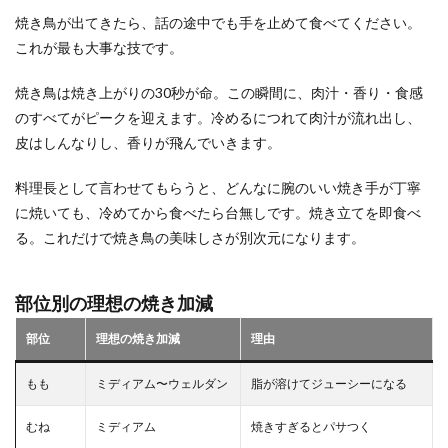
焼き鳥が出てきたら、話の途中でも手を止めて食べてください。
これが最も大事な技です。
焼き鳥は焼き上がりの30秒が命。この瞬間に、肉汁・香り・食感
のすべてがピークを迎えます。冷めるにつれて肉汁が流れ出し、
皮はしんなりし、香りが飛んでいきます。
料理長として言わせてもらうと、どんなに腕のいい焼き手が丁寧
に焼いても、冷めてから食べたら台無しです。焼き立てを即食べ
る。これだけで焼き鳥の美味しさが別次元になります。
部位別の理想の焼き加減
部位
理想の焼き加減
理由
もも
ミディアム〜ウェルダン
脂が溶けてジューシーになる
むね
ミディアム
焼きすぎるとパサつく