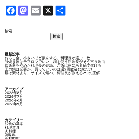
F
M
E
X
共
ac
as
m
有
e
to
ai
検索
検索
b
d
l
o
o
最新記事
o
n
おろし金、小さいほど損をする。料理長が選ぶ一枚
卵焼き器はテフロンでいい。銅を使う料理長がそう言う理由
炊飯器をやめた料理長の結論。ご飯は家にある鍋で炊ける
k
圧力鍋は必要か。買っていいのは週2回煮込む家だけ
鍋は素材より、サイズで選べ。料理長が教える2つの正解
アーカイブ
2026年8月
2026年7月
2026年6月
2026年5月
カテゴリー
和食の基本
料理道具
肉料理
調味料
食材図鑑