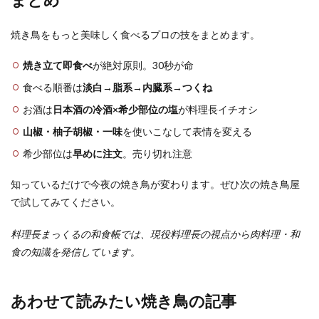
焼き鳥をもっと美味しく食べるプロの技をまとめます。
焼き立て即食べ
が絶対原則。30秒が命
食べる順番は
淡白→脂系→内臓系→つくね
お酒は
日本酒の冷酒×希少部位の塩
が料理長イチオシ
山椒・柚子胡椒・一味
を使いこなして表情を変える
希少部位は
早めに注文
。売り切れ注意
知っているだけで今夜の焼き鳥が変わります。ぜひ次の焼き鳥屋
で試してみてください。
料理長まっくるの和食帳では、現役料理長の視点から肉料理・和
食の知識を発信しています。
あわせて読みたい焼き鳥の記事