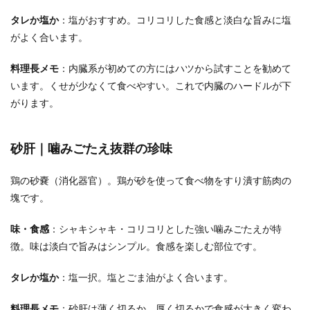
タレか塩か
：塩がおすすめ。コリコリした食感と淡白な旨みに塩
がよく合います。
料理長メモ
：内臓系が初めての方にはハツから試すことを勧めて
います。くせが少なくて食べやすい。これで内臓のハードルが下
がります。
砂肝｜噛みごたえ抜群の珍味
鶏の砂嚢（消化器官）。鶏が砂を使って食べ物をすり潰す筋肉の
塊です。
味・食感
：シャキシャキ・コリコリとした強い噛みごたえが特
徴。味は淡白で旨みはシンプル。食感を楽しむ部位です。
タレか塩か
：塩一択。塩とごま油がよく合います。
料理長メモ
：砂肝は薄く切るか、厚く切るかで食感が大きく変わ