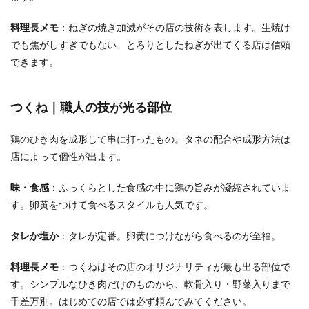
料理長メモ
：ねぎの焼き加減がその店の技術を表します。生焼け
でも焦がしすぎでもない、とろりとしたねぎが出てくる店は信頼
できます。
つくね｜職人の技が光る部位
鶏のひき肉を成形して串に打ったもの。タネの配合や成形方法は
店によって個性が出ます。
味・食感
：ふっくらとした食感の中に鶏の旨みが凝縮されていま
す。卵黄をつけて食べるスタイルも人気です。
タレか塩か
：タレが定番。卵黄につけながら食べるのが至福。
料理長メモ
：つくねはその店のオリジナリティが最も出る部位で
す。シンプルなひき肉だけのものから、軟骨入り・野菜入りまで
千差万別。はじめての店では必ず頼んでみてください。