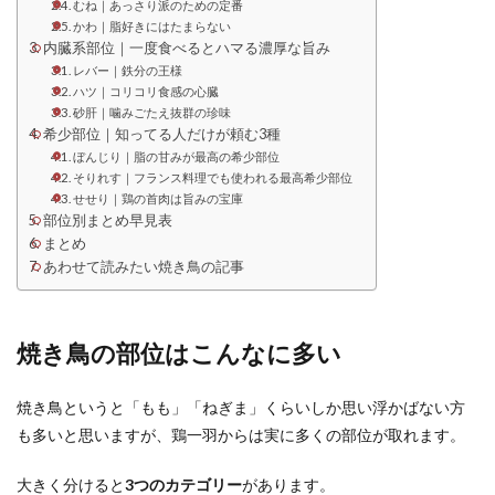
むね｜あっさり派のための定番
かわ｜脂好きにはたまらない
内臓系部位｜一度食べるとハマる濃厚な旨み
レバー｜鉄分の王様
ハツ｜コリコリ食感の心臓
砂肝｜噛みごたえ抜群の珍味
希少部位｜知ってる人だけが頼む3種
ぼんじり｜脂の甘みが最高の希少部位
そりれす｜フランス料理でも使われる最高希少部位
せせり｜鶏の首肉は旨みの宝庫
部位別まとめ早見表
まとめ
あわせて読みたい焼き鳥の記事
焼き鳥の部位はこんなに多い
焼き鳥というと「もも」「ねぎま」くらいしか思い浮かばない方
も多いと思いますが、鶏一羽からは実に多くの部位が取れます。
大きく分けると
3つのカテゴリー
があります。