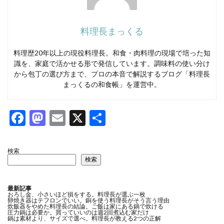
料理長まっくる
料理歴20年以上の現役料理長。和食・肉料理の現場で培った知
識を、家庭で活かせる形で発信しています。調味料の使い分け
から包丁の選び方まで、プロの本音で解説するブログ「料理長
まっくるの和食帳」を運営中。
F
M
E
X
共
ac
as
m
有
e
to
ai
検索
検索
b
d
l
o
o
最新記事
o
n
おろし金、小さいほど損をする。料理長が選ぶ一枚
卵焼き器はテフロンでいい。銅を使う料理長がそう言う理由
炊飯器をやめた料理長の結論。ご飯は家にある鍋で炊ける
k
圧力鍋は必要か。買っていいのは週2回煮込む家だけ
鍋は素材より、サイズで選べ。料理長が教える2つの正解