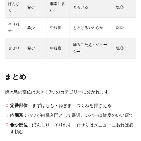
ぼんじ
非常に多
希少
とろける
塩◎
り
い
そりれ
希少
中程度
とろけるやわらか
塩◎
す
噛みごたえ・ジュー
せせり
希少
中程度
塩◎
シー
まとめ
焼き鳥の部位は大きく3つのカテゴリーに分かれます。
定番部位
：まずはもも・ねぎま・つくねを押さえる
内臓系
：ハツが内臓入門として最適。レバーは鮮度のいい店で
希少部位
：ぼんじり・そりれす・せせりはメニューにあれば必
ず頼む