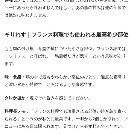
ューにあったら迷わず頼んでほしい。あの脂の甘みは他の部位で
は絶対に味わえません。
そりれす｜フランス料理でも使われる最高希少部位
もも肉の付け根、骨盤の横についた小さな部位。フランス語では
「ソリレス」と呼ばれ、「馬鹿者だけが残す」という意味があり
ます。
味・食感
：鶏の中で最もやわらかい部位のひとつ。適度な霜降り
と濃い旨みが特徴で、とろけるような食感です。
タレか塩か
：塩でその旨みを感じてください。
料理長メモ
：「フランス料理でも珍重される部位が焼き鳥で食べ
られる」というのが私的に最高です。一羽から2個しか取れず、メ
ニューにある店は限られます。見つけたら必ず頼んでください。