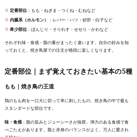
定番部位
：もも・ねぎま・つくね・むねなど
内臓系（ホルモン）
：レバー・ハツ・砂肝・白子など
希少部位
：ぼんじり・そりれす・せせり・かわなど
それぞれ味・食感・脂の量がまったく違います。自分の好みを知
っておくと、焼き鳥屋での注文が格段に楽しくなります。
定番部位｜まず覚えておきたい基本の5種
もも｜焼き鳥の王道
鶏のもも肉を一口大に切って串に刺したもの。焼き鳥の中で最も
スタンダードな部位です。
味・食感
：脂の旨みとジューシーさが抜群。弾力のある食感で食
べごたえがあります。脂と赤身のバランスがよく、万人に愛され