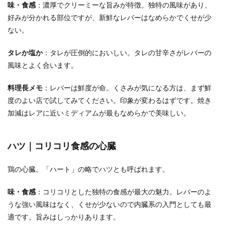
味・食感
：濃厚でクリーミーな旨みが特徴。独特の風味があり、
好みが分かれる部位ですが、新鮮なレバーはなめらかでくせが少
ない。
タレか塩か
：タレが圧倒的においしい。タレの甘辛さがレバーの
風味とよく合います。
料理長メモ
：レバーは鮮度が命。くさみが気になる方は、まず鮮
度のよい店で試してみてください。印象が変わるはずです。焼き
加減はレアに近いミディアムが最もなめらかで美味しい。
ハツ｜コリコリ食感の心臓
鶏の心臓。「ハート」の略でハツとも呼ばれます。
味・食感
：コリコリとした独特の食感が最大の魅力。レバーのよ
うな強い風味はなく、くせが少ないので内臓系の入門としても最
適です。旨みはしっかりあります。