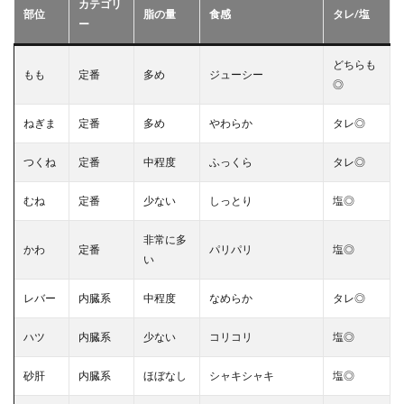
カテゴリ
部位
脂の量
食感
タレ/塩
ー
どちらも
もも
定番
多め
ジューシー
◎
ねぎま
定番
多め
やわらか
タレ◎
つくね
定番
中程度
ふっくら
タレ◎
むね
定番
少ない
しっとり
塩◎
非常に多
かわ
定番
パリパリ
塩◎
い
レバー
内臓系
中程度
なめらか
タレ◎
ハツ
内臓系
少ない
コリコリ
塩◎
砂肝
内臓系
ほぼなし
シャキシャキ
塩◎