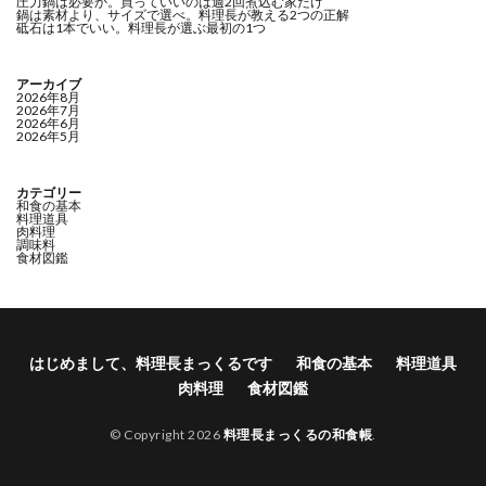
圧力鍋は必要か。買っていいのは週2回煮込む家だけ
鍋は素材より、サイズで選べ。料理長が教える2つの正解
砥石は1本でいい。料理長が選ぶ最初の1つ
アーカイブ
2026年8月
2026年7月
2026年6月
2026年5月
カテゴリー
和食の基本
料理道具
肉料理
調味料
食材図鑑
はじめまして、料理長まっくるです
和食の基本
料理道具
肉料理
食材図鑑
© Copyright 2026
料理長まっくるの和食帳
.