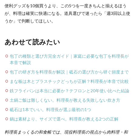
便利グッズを10個買うより、この5つを一度きちんと揃えるほう
が、料理は確実に快適になる。道具選びで迷ったら「週3回以上使
うか」で判断してほしい。
あわせて読みたい
包丁の種類と選び方完全ガイド｜家庭に必要な包丁を料理長が
本音で解説
包丁の研ぎ方を料理長が解説｜砥石の選び方から研ぐ頻度まで
まな板は木とプラスチックどっちが正解？料理長が本音で比較
鉄フライパンは本当に必要か？テフロンと20年使い比べた結論
土鍋ご飯は難しくない。料理長が教える失敗しない炊き方
砥石は1本でいい。料理長が選ぶ最初の1つ
鍋は素材より、サイズで選べ。料理長が教える2つの正解
料理長まっくるの和食帳では、現役料理長の視点から肉料理・和