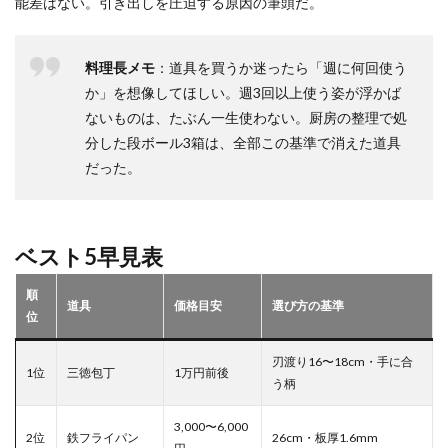
能差はない。引き出しを圧迫する原因の筆頭だ。
料理長メモ
：道具を買うか迷ったら「週に何回使う
か」を想像してほしい。週3回以上使う姿が浮かば
ないものは、たぶん一生使わない。厨房の整理で処
分した段ボール3箱は、全部この基準で消えた道具
だった。
ベスト5早見表
順
道具
価格目安
選び方の基準
位
刃渡り16〜18cm・手に合
1位
三徳包丁
1万円前後
う柄
3,000〜6,000
2位
鉄フライパン
26cm・板厚1.6mm