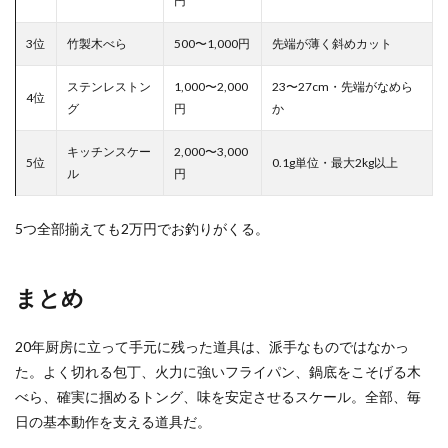
円
3位
竹製木べら
500〜1,000円
先端が薄く斜めカット
ステンレストン
1,000〜2,000
23〜27cm・先端がなめら
4位
グ
円
か
キッチンスケー
2,000〜3,000
5位
0.1g単位・最大2kg以上
ル
円
5つ全部揃えても2万円でお釣りがくる。
まとめ
20年厨房に立って手元に残った道具は、派手なものではなかっ
た。よく切れる包丁、火力に強いフライパン、鍋底をこそげる木
べら、確実に掴めるトング、味を安定させるスケール。全部、毎
日の基本動作を支える道具だ。