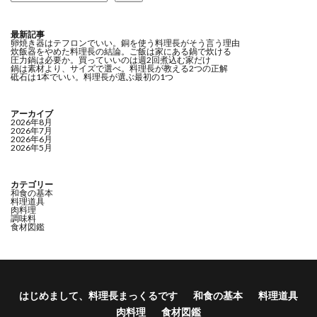
b
d
l
o
o
最新記事
o
n
卵焼き器はテフロンでいい。銅を使う料理長がそう言う理由
炊飯器をやめた料理長の結論。ご飯は家にある鍋で炊ける
圧力鍋は必要か。買っていいのは週2回煮込む家だけ
k
鍋は素材より、サイズで選べ。料理長が教える2つの正解
砥石は1本でいい。料理長が選ぶ最初の1つ
アーカイブ
2026年8月
2026年7月
2026年6月
2026年5月
カテゴリー
和食の基本
料理道具
肉料理
調味料
食材図鑑
はじめまして、料理長まっくるです
和食の基本
料理道具
肉料理
食材図鑑