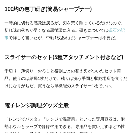
100均の包丁研ぎ(簡易シャープナー)
一時的に切れる感覚は戻るが、刃を荒く削っているだけなので、
切れ味の落ちが早くなる悪循環に入る。研ぎについては
砥石の記
事
で詳しく書いたが、中砥1枚あればシャープナーは不要だ。
スライサーのセット(5種アタッチメント付きなど)
千切り・薄切り・おろしと役割ごとの替え刃がついたセット商
品。使うのは結局1枚だけで、残りは洗う手間と収納場所を食うだ
けになりがちだ。買うなら単機能のスライサー1枚でいい。
電子レンジ調理グッズ全般
「レンジでパスタ」「レンジで温野菜」といった専用容器は、耐
熱ボウルとラップでほぼ代用できる。専用品を買い足すほどの性