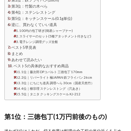
第2位：鉄フライパン(26cm)
第3位：竹製の木べら
第4位：ステンレストング
第5位：キッチンスケール(0.1g単位)
逆に、買わなくていい道具
100均の包丁研ぎ(簡易シャープナー)
スライサーのセット(5種アタッチメント付きなど)
電子レンジ調理グッズ全般
ベスト5早見表
まとめ
あわせて読みたい
ベスト5の具体的なおすすめ商品
1位｜藤次郎 DPコバルト 三徳包丁 170mm
2位｜リバーライト 極JAPAN 鉄フライパン 26cm
3位｜にちにち道具 調理へら 30cm（国産天然竹）
4位｜柳宗理 ステンレストング（穴あき）
5位｜タニタ クッキングスケール KJ-212
第1位：三徳包丁(1万円前後のもの)
迷わず1位はこれだ。切る作業は料理の全工程の半分近くを占め