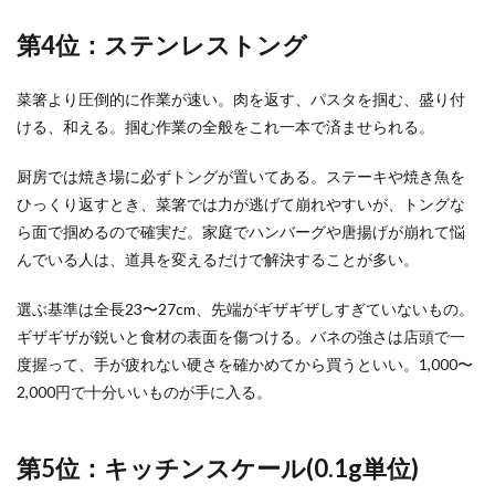
第4位：ステンレストング
菜箸より圧倒的に作業が速い。肉を返す、パスタを掴む、盛り付
ける、和える。掴む作業の全般をこれ一本で済ませられる。
厨房では焼き場に必ずトングが置いてある。ステーキや焼き魚を
ひっくり返すとき、菜箸では力が逃げて崩れやすいが、トングな
ら面で掴めるので確実だ。家庭でハンバーグや唐揚げが崩れて悩
んでいる人は、道具を変えるだけで解決することが多い。
選ぶ基準は全長23〜27cm、先端がギザギザしすぎていないもの。
ギザギザが鋭いと食材の表面を傷つける。バネの強さは店頭で一
度握って、手が疲れない硬さを確かめてから買うといい。1,000〜
2,000円で十分いいものが手に入る。
第5位：キッチンスケール(0.1g単位)