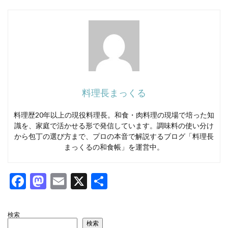
料理長まっくる
料理歴20年以上の現役料理長。和食・肉料理の現場で培った知
識を、家庭で活かせる形で発信しています。調味料の使い分け
から包丁の選び方まで、プロの本音で解説するブログ「料理長
まっくるの和食帳」を運営中。
F
M
E
X
共
ac
as
m
有
e
to
ai
検索
検索