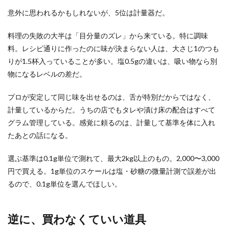
意外に思われるかもしれないが、5位は計量器だ。
料理の失敗の大半は「目分量のズレ」から来ている。特に調味
料。レシピ通りに作ったのに味が決まらない人は、大さじ1のつも
りが1.5杯入っていることが多い。塩0.5gの違いは、吸い物なら別
物になるレベルの差だ。
プロが安定して同じ味を出せるのは、舌が特別だからではなく、
計量しているからだ。うちの店でもタレや漬け床の配合はすべて
グラム管理している。感覚に頼るのは、計量して基準を体に入れ
たあとの話になる。
選ぶ基準は0.1g単位で測れて、最大2kg以上のもの。2,000〜3,000
円で買える。1g単位のスケールは塩・砂糖の微量計測で誤差が出
るので、0.1g単位を選んでほしい。
逆に、買わなくていい道具