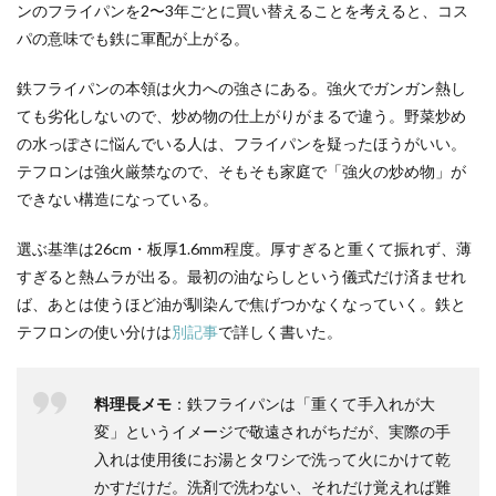
ンのフライパンを2〜3年ごとに買い替えることを考えると、コス
パの意味でも鉄に軍配が上がる。
鉄フライパンの本領は火力への強さにある。強火でガンガン熱し
ても劣化しないので、炒め物の仕上がりがまるで違う。野菜炒め
の水っぽさに悩んでいる人は、フライパンを疑ったほうがいい。
テフロンは強火厳禁なので、そもそも家庭で「強火の炒め物」が
できない構造になっている。
選ぶ基準は26cm・板厚1.6mm程度。厚すぎると重くて振れず、薄
すぎると熱ムラが出る。最初の油ならしという儀式だけ済ませれ
ば、あとは使うほど油が馴染んで焦げつかなくなっていく。鉄と
テフロンの使い分けは
別記事
で詳しく書いた。
料理長メモ
：鉄フライパンは「重くて手入れが大
変」というイメージで敬遠されがちだが、実際の手
入れは使用後にお湯とタワシで洗って火にかけて乾
かすだけだ。洗剤で洗わない、それだけ覚えれば難