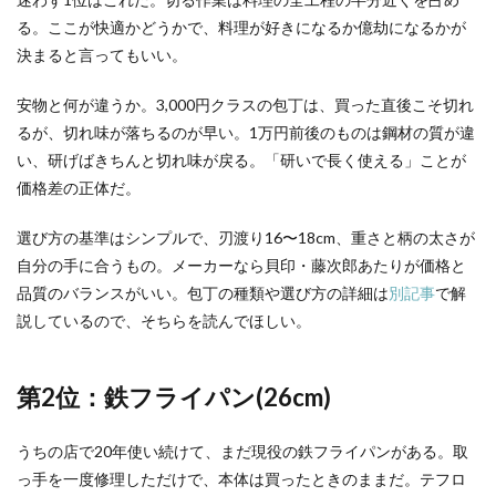
る。ここが快適かどうかで、料理が好きになるか億劫になるかが
決まると言ってもいい。
安物と何が違うか。3,000円クラスの包丁は、買った直後こそ切れ
るが、切れ味が落ちるのが早い。1万円前後のものは鋼材の質が違
い、研げばきちんと切れ味が戻る。「研いで長く使える」ことが
価格差の正体だ。
選び方の基準はシンプルで、刃渡り16〜18cm、重さと柄の太さが
自分の手に合うもの。メーカーなら貝印・藤次郎あたりが価格と
品質のバランスがいい。包丁の種類や選び方の詳細は
別記事
で解
説しているので、そちらを読んでほしい。
第2位：鉄フライパン(26cm)
うちの店で20年使い続けて、まだ現役の鉄フライパンがある。取
っ手を一度修理しただけで、本体は買ったときのままだ。テフロ